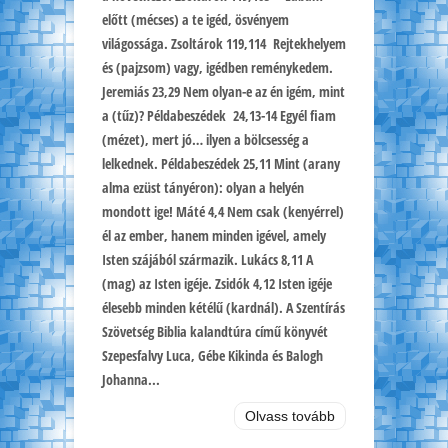
előtt (mécses) a te igéd, ösvényem
világossága. Zsoltárok 119,114 Rejtekhelyem
és (pajzsom) vagy, igédben reménykedem.
Jeremiás 23,29 Nem olyan-e az én igém, mint
a (tűz)? Példabeszédek 24,13-14 Egyél fiam
(mézet), mert jó… ilyen a bölcsesség a
lelkednek. Példabeszédek 25,11 Mint (arany
alma ezüst tányéron): olyan a helyén
mondott ige! Máté 4,4 Nem csak (kenyérrel)
él az ember, hanem minden igével, amely
Isten szájából származik. Lukács 8,11 A
(mag) az Isten igéje. Zsidók 4,12 Isten igéje
élesebb minden kétélű (kardnál). A Szentírás
Szövetség Biblia kalandtúra című könyvét
Szepesfalvy Luca, Gébe Kikinda és Balogh
Johanna...
Olvass tovább