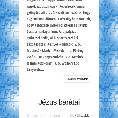
rajzok ezt bizonyítják. Képzeljétek, annyi
gyönyörű alkotás érkezett be hozzánk, hogy
alig tudtunk dönteni! Ezért úgy határoztunk,
hogy a legszebb rajzokból galériát állítunk
össze a honlapunkon. A rajpályázat
győztesei pedig, akik sportszerekkel
gazdagodtak: Kiss Lea – Miskolc, 5. o.
Matiscsák Márk – Miskolc, 1. o. Földing
Zsófia – Bakonyszentiván, 3. o. Kecskés
Jázmin Kecskemét, 4. o. Wolherr Ede
Lánycsók,...
Olvass tovább
Jézus barátai
Ekkor: 2014. január 22. | Itt:
Cikcakk