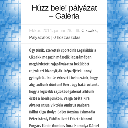
Húzz bele! pályázat
– Galéria
Ekkor: 2014. január 28. | Itt:
Cikcakk
,
Pályázatok
|
0 hozzászólás
Úgy tűnik, szerettek sportolni! Legalábbis a
CikCakk magazin második lapszámában
meghirdetett rajzpályázatra beküldött
rajzok ezt bizonyítják. Képzeljétek, annyi
gyönyörű alkotás érkezett be hozzánk, hogy
alig tudtunk dönteni! Ezért úgy határoztunk,
hogy a legszebb rajzokból galériát állítunk
össze a honlapunkon. Varga Gréta Kira
Alvarez Insua Viktória Ambrus Barbara
Bálint Olga Ibolya Baljer Roxána Csizmadia
Péter Károly Fábián Lizett Fekete Naomi
Forgács Tünde Gombos Dóra Homolya Dániel