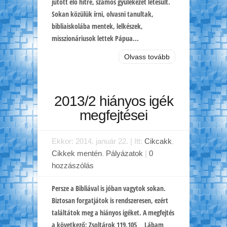
jutott élő hitre, számos gyülekezet létesült.
Sokan közülük írni, olvasni tanultak,
bibliaiskolába mentek, lelkészek,
misszionáriusok lettek Pápua...
Olvass tovább
2013/2 hiányos igék
megfejtései
Ekkor: 2014. január 22. | Itt:
Cikcakk
,
Cikkek mentén
,
Pályázatok
|
0
hozzászólás
Persze a Bibliával is jóban vagytok sokan.
Biztosan forgatjátok is rendszeresen, ezért
találtátok meg a hiányos igéket. A megfejtés
a következő: Zsoltárok 119,105 Lábam