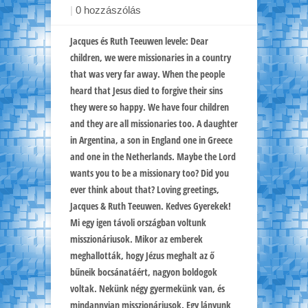
|
0 hozzászólás
Jacques és Ruth Teeuwen levele: Dear
children, we were missionaries in a country
that was very far away. When the people
heard that Jesus died to forgive their sins
they were so happy. We have four children
and they are all missionaries too. A daughter
in Argentina, a son in England one in Greece
and one in the Netherlands. Maybe the Lord
wants you to be a missionary too? Did you
ever think about that? Loving greetings,
Jacques & Ruth Teeuwen. Kedves Gyerekek!
Mi egy igen távoli országban voltunk
misszionáriusok. Mikor az emberek
meghallották, hogy Jézus meghalt az ő
bűneik bocsánatáért, nagyon boldogok
voltak. Nekünk négy gyermekünk van, és
mindannyian misszionáriusok. Egy lányunk