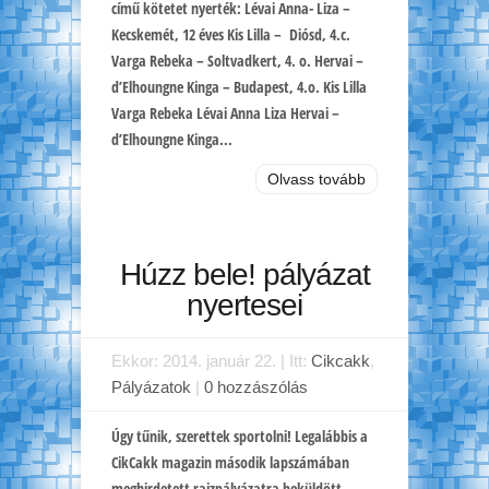
című kötetet nyerték: Lévai Anna- Liza –
Kecskemét, 12 éves Kis Lilla – Diósd, 4.c.
Varga Rebeka – Soltvadkert, 4. o. Hervai –
d’Elhoungne Kinga – Budapest, 4.o. Kis Lilla
Varga Rebeka Lévai Anna Liza Hervai –
d’Elhoungne Kinga...
Olvass tovább
Húzz bele! pályázat
nyertesei
Ekkor: 2014. január 22. | Itt:
Cikcakk
,
Pályázatok
|
0 hozzászólás
Úgy tűnik, szerettek sportolni! Legalábbis a
CikCakk magazin második lapszámában
meghirdetett rajzpályázatra beküldött