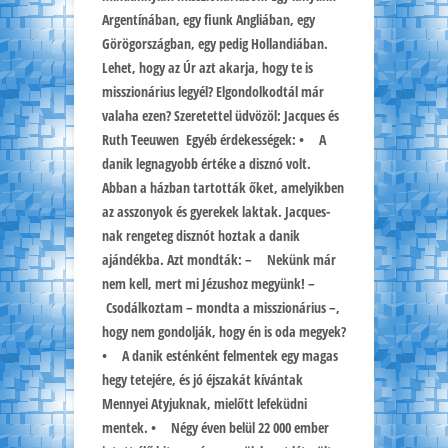
Argentínában, egy fiunk Angliában, egy
Görögországban, egy pedig Hollandiában.
Lehet, hogy az Úr azt akarja, hogy te is
misszionárius legyél? Elgondolkodtál már
valaha ezen? Szeretettel üdvözöl: Jacques és
Ruth Teeuwen Egyéb érdekességek: • A
danik legnagyobb értéke a disznó volt.
Abban a házban tartották őket, amelyikben
az asszonyok és gyerekek laktak. Jacques-
nak rengeteg disznót hoztak a danik
ajándékba. Azt mondták: – Nekünk már
nem kell, mert mi Jézushoz megyünk! –
Csodálkoztam – mondta a misszionárius –,
hogy nem gondolják, hogy én is oda megyek?
• A danik esténként felmentek egy magas
hegy tetejére, és jó éjszakát kívántak
Mennyei Atyjuknak, mielőtt lefeküdni
mentek. • Négy éven belül 22 000 ember