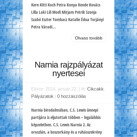
Kern Kitti Koch Petra Konya Kende Kovács
Lilla Laki Lili Modi Mirjam Petrik Szonja
Szabó Eszter Tombacz Katalin Édua Torjányi
Petra Váradi...
Olvass tovább
Narnia rajzpályázat
nyertesei
Ekkor: 2014. január 22. | Itt:
Cikcakk
,
Pályázatok
|
0 hozzászólás
Narnia birodalmában, C.S. Lewis ünnepi
partijára is eljutottak többen – legalábbis
képzeletben. C.S. Lewis Narnia 2. Az
oroszlán, a boszorkány és a ruhásszekrény