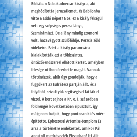
Bibliában Nebukadneccar királyra, aki
meghódította Jeruzsálemet, és Babilonba
vitte a zsidó népet? Nos, ez a király felségül
vett egy szépséges perzsa lányt,
Szemirámiszt. De a lány mindig szomorú
volt, hazavágyott szülőföldje, Perzsia zöld
vidékeire. Ezért a király parancsára
kialakították ezt a többszintes,
öntözőrendszerrel ellátott kertet, amelyben
felesége otthon érezhette magát. Vannak
történészek, akik úgy gondolják, hogy a
függőkert az Eufrátesz partján állt, és a
folyóból, szivattyúk segítségével látták el
vízzel. A kert sajnos a Kr. e. I. században
földrengés következtében elpusztult, így
máig nem tudjuk, hogy pontosan ki és miért
építtette. Epheszoszi Artemisz-templom És
arra a történetre emlékeztek, amikor Pál
apostolt megkövezték Efezusban? Itt állt