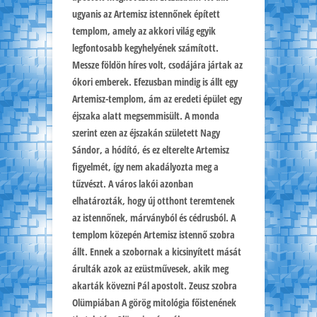
ugyanis az Artemisz istennőnek épített
templom, amely az akkori világ egyik
legfontosabb kegyhelyének számított.
Messze földön híres volt, csodájára jártak az
ókori emberek. Efezusban mindig is állt egy
Artemisz-templom, ám az eredeti épület egy
éjszaka alatt megsemmisült. A monda
szerint ezen az éjszakán született Nagy
Sándor, a hódító, és ez elterelte Artemisz
figyelmét, így nem akadályozta meg a
tűzvészt. A város lakói azonban
elhatározták, hogy új otthont teremtenek
az istennőnek, márványból és cédrusból. A
templom közepén Artemisz istennő szobra
állt. Ennek a szobornak a kicsinyített mását
árulták azok az ezüstművesek, akik meg
akarták kövezni Pál apostolt. Zeusz szobra
Olümpiában A görög mitológia főistenének