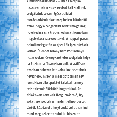
A misszionáriusoknak – így a Cserepka
házaspárnak is – sok próbát kell kiállniuk
szolgálatuk során. Egész bolíviai
tartózkodásuk alatt meg kellett küzdeniük
azzal, hogy a tengerszint feletti magasság
növekedése és a trópusi éghajlat komolyan
megviselte a szervezetüket. A nappali párás,
pokoli meleg után az éjszakák igen hűvösek
voltak. És ehhez bizony nem volt könnyű
hozzászokni. Cserepkáék első szolgálati helye
La Pazban, a fővárosban volt. A szállásuk
azonban nehezen lett volna luxushotelnek
nevezhető, hiszen a megadott címen egy
romokban álló épületet találtak, amely
telis-tele volt élősködő bogarakkal. Az
ablakokon nem volt üveg, csak roló, így
sokat szenvedtek a mindent ellepő portól,
sártól. Ráadásul a helyi szokásokat is mind-
mind meg kellett tanulniuk, hiszen itt