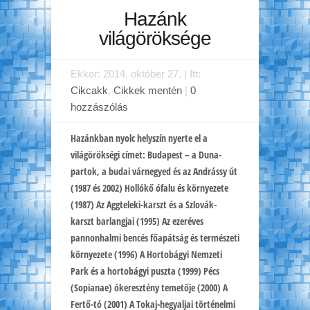
Hazánk
világöröksége
Ekkor: 2014. október 27. | Itt:
Cikcakk
,
Cikkek mentén
|
0
hozzászólás
Hazánkban nyolc helyszín nyerte el a
világörökségi címet: Budapest – a Duna-
partok, a budai várnegyed és az Andrássy út
(1987 és 2002) Hollókő ófalu és környezete
(1987) Az Aggteleki-karszt és a Szlovák-
karszt barlangjai (1995) Az ezeréves
pannonhalmi bencés főapátság és természeti
környezete (1996) A Hortobágyi Nemzeti
Park és a hortobágyi puszta (1999) Pécs
(Sopianae) ókeresztény temetője (2000) A
Fertő-tó (2001) A Tokaj-hegyaljai történelmi