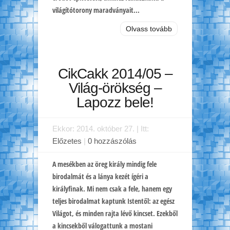
világítótorony maradványait...
Olvass tovább
CikCakk 2014/05 –
Világ-örökség –
Lapozz bele!
Ekkor: 2014. október 27. | Itt:
Előzetes
|
0 hozzászólás
A mesékben az öreg király mindig fele
birodalmát és a lánya kezét ígéri a
királyfinak. Mi nem csak a fele, hanem egy
teljes birodalmat kaptunk Istentől: az egész
Világot, és minden rajta lévő kincset. Ezekből
a kincsekből válogattunk a mostani