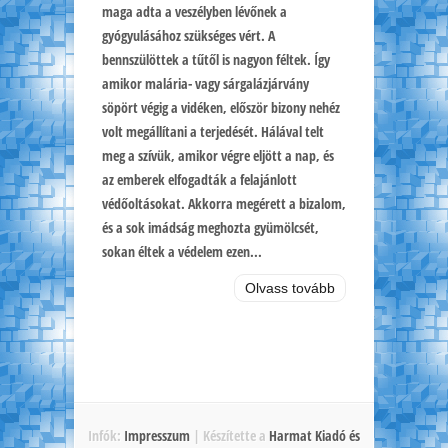
maga adta a veszélyben lévőnek a
gyógyulásához szükséges vért. A
bennszülöttek a tűtől is nagyon féltek. Így
amikor malária- vagy sárgalázjárvány
söpört végig a vidéken, először bizony nehéz
volt megállítani a terjedését. Hálával telt
meg a szívük, amikor végre eljött a nap, és
az emberek elfogadták a felajánlott
védőoltásokat. Akkorra megérett a bizalom,
és a sok imádság meghozta gyümölcsét,
sokan éltek a védelem ezen...
Olvass tovább
Infók:
Impresszum
| Készítette a
Harmat Kiadó és