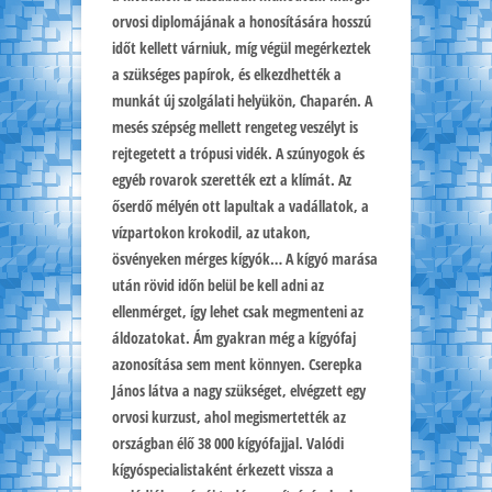
orvosi diplomájának a honosítására hosszú
időt kellett várniuk, míg végül megérkeztek
a szükséges papírok, és elkezdhették a
munkát új szolgálati helyükön, Chaparén. A
mesés szépség mellett rengeteg veszélyt is
rejtegetett a trópusi vidék. A szúnyogok és
egyéb rovarok szerették ezt a klímát. Az
őserdő mélyén ott lapultak a vadállatok, a
vízpartokon krokodil, az utakon,
ösvényeken mérges kígyók… A kígyó marása
után rövid időn belül be kell adni az
ellenmérget, így lehet csak megmenteni az
áldozatokat. Ám gyakran még a kígyófaj
azonosítása sem ment könnyen. Cserepka
János látva a nagy szükséget, elvégzett egy
orvosi kurzust, ahol megismertették az
országban élő 38 000 kígyófajjal. Valódi
kígyóspecialistaként érkezett vissza a