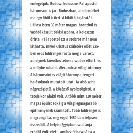
emlegetjük. Rodoszi kolosszus Pál apostol
háromszor is járt Rodoszban, ahol emlékét
ma egy öböl is őrzi. A kikötő bejáratát
Héliosz isten 30 méter magas, bronzból és
vasból készült óriási szobra, a kolosszus
őrizte. Pál apostol ezt a szobrot már nem
láthatta, mivel Krisztus születése előtt 225-
ben erős földrengés rázta meg a várost,
amelynek következtében a szobor eltört, és
a mélybe zuhant. Alexandriai világítótorony
A háromszintes világítótorony a tengeri
hajósoknak mutatott utat. Az alsó szint
négyszögletű, a középső nyolcszögletű, a
teteje kör alakú volt. A több mint 120 méter
magas épület sokáig a világ legmagasabb
építményének számított. Több földrengés is
megrongálta, míg végül 1480-ban teljesen
összedőlt. A helyén Egyiptom szultánja
erődöt építtetett, amihez felhasználta a