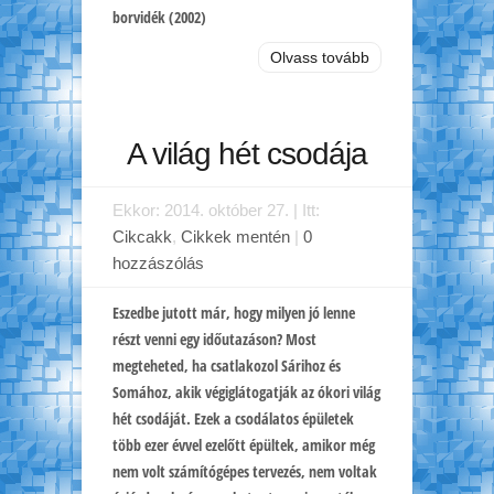
borvidék (2002)
Olvass tovább
A világ hét csodája
Ekkor: 2014. október 27. | Itt:
Cikcakk
,
Cikkek mentén
|
0
hozzászólás
Eszedbe jutott már, hogy milyen jó lenne
részt venni egy időutazáson? Most
megteheted, ha csatlakozol Sárihoz és
Somához, akik végiglátogatják az ókori világ
hét csodáját. Ezek a csodálatos épületek
több ezer évvel ezelőtt épültek, amikor még
nem volt számítógépes tervezés, nem voltak