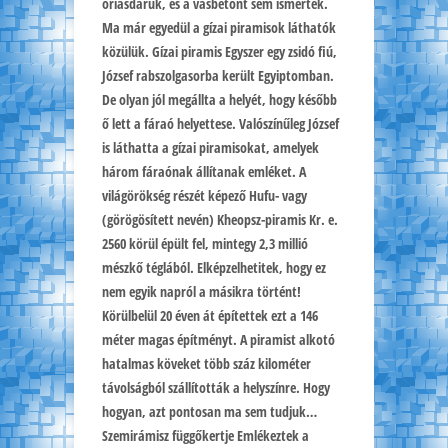
óriásdaruk, és a vasbetont sem ismerték.
Ma már egyedül a gízai piramisok láthatók
közülük. Gízai piramis Egyszer egy zsidó fiú,
József rabszolgasorba került Egyiptomban.
De olyan jól megállta a helyét, hogy később
ő lett a fáraó helyettese. Valószínűleg József
is láthatta a gízai piramisokat, amelyek
három fáraónak állítanak emléket. A
világörökség részét képező Hufu- vagy
(görögösített nevén) Kheopsz-piramis Kr. e.
2560 körül épült fel, mintegy 2,3 millió
mészkő téglából. Elképzelhetitek, hogy ez
nem egyik napról a másikra történt!
Körülbelül 20 éven át építettek ezt a 146
méter magas építményt. A piramist alkotó
hatalmas köveket több száz kilométer
távolságból szállították a helyszínre. Hogy
hogyan, azt pontosan ma sem tudjuk…
Szemirámisz függőkertje Emlékeztek a