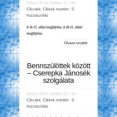
Ekkor: 2014. október 21. | Itt:
Cikcakk
,
Cikkek mentén
|
0
hozzászólás
A 16-17. oldal megfejtése. A 30-31. oldal
megfejtése.
Olvass tovább
Bennszülöttek között
– Cserepka Jánosék
szolgálata
Ekkor: 2014. október 21. | Itt:
Cikcakk
,
Cikkek mentén
|
0
hozzászólás