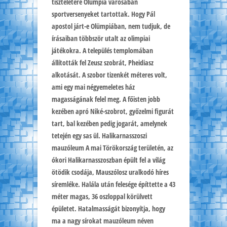
tiszteletére Olümpia városában
sportversenyeket tartottak. Hogy Pál
apostol járt-e Olümpiában, nem tudjuk, de
írásaiban többször utalt az olimpiai
játékokra. A település templomában
állították fel Zeusz szobrát, Pheidiasz
alkotását. A szobor tizenkét méteres volt,
ami egy mai négyemeletes ház
magasságának felel meg. A főisten jobb
kezében apró Niké-szobrot, győzelmi figurát
tart, bal kezében pedig jogarát, amelynek
tetején egy sas ül. Halikarnasszoszi
mauzóleum A mai Törökország területén, az
ókori Halikarnasszoszban épült fel a világ
ötödik csodája, Mauszólosz uralkodó híres
síremléke. Halála után felesége építtette a 43
méter magas, 36 oszloppal körülvett
épületet. Hatalmasságát bizonyítja, hogy
ma a nagy sírokat mauzóleum néven