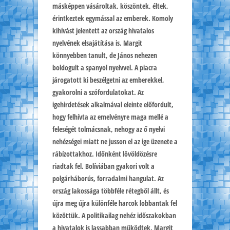
másképpen vásároltak, köszöntek, éltek,
érintkeztek egymással az emberek. Komoly
kihívást jelentett az ország hivatalos
nyelvének elsajátítása is. Margit
könnyebben tanult, de János nehezen
boldogult a spanyol nyelvvel. A piacra
járogatott ki beszélgetni az emberekkel,
gyakorolni a szófordulatokat. Az
igehirdetések alkalmával eleinte előfordult,
hogy felhívta az emelvényre maga mellé a
feleségét tolmácsnak, nehogy az ő nyelvi
nehézségei miatt ne jusson el az ige üzenete a
rábízottakhoz. Időnként lövöldözésre
riadtak fel. Bolíviában gyakori volt a
polgárháborús, forradalmi hangulat. Az
ország lakossága többféle rétegből állt, és
újra meg újra különféle harcok lobbantak fel
közöttük. A politikailag nehéz időszakokban
a hivatalok is lassabban működtek. Margit