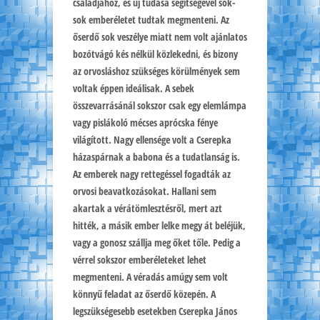
családjához, és új tudása segítségével sok-
sok emberéletet tudtak megmenteni. Az
őserdő sok veszélye miatt nem volt ajánlatos
bozótvágó kés nélkül közlekedni, és bizony
az orvosláshoz szükséges körülmények sem
voltak éppen ideálisak. A sebek
összevarrásánál sokszor csak egy elemlámpa
vagy pislákoló mécses aprócska fénye
világított. Nagy ellensége volt a Cserepka
házaspárnak a babona és a tudatlanság is.
Az emberek nagy rettegéssel fogadták az
orvosi beavatkozásokat. Hallani sem
akartak a vérátömlesztésről, mert azt
hitték, a másik ember lelke megy át beléjük,
vagy a gonosz szállja meg őket tőle. Pedig a
vérrel sokszor emberéleteket lehet
megmenteni. A véradás amúgy sem volt
könnyű feladat az őserdő közepén. A
legszükségesebb esetekben Cserepka János