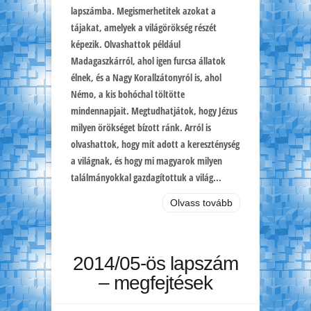
lapszámba. Megismerhetitek azokat a
tájakat, amelyek a világörökség részét
képezik. Olvashattok például
Madagaszkárról, ahol igen furcsa állatok
élnek, és a Nagy Korallzátonyról is, ahol
Némo, a kis bohóchal töltötte
mindennapjait. Megtudhatjátok, hogy Jézus
milyen örökséget bízott ránk. Arról is
olvashattok, hogy mit adott a kereszténység
a világnak, és hogy mi magyarok milyen
találmányokkal gazdagítottuk a világ...
Olvass tovább
2014/05-ös lapszám
– megfejtések