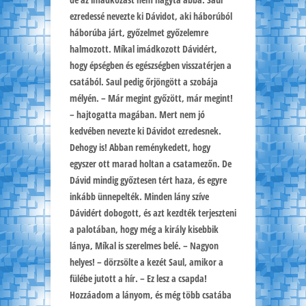
ezredessé nevezte ki Dávidot, aki háborúból
háborúba járt, győzelmet győzelemre
halmozott. Míkal imádkozott Dávidért,
hogy épségben és egészségben visszatérjen a
csatából. Saul pedig őrjöngött a szobája
mélyén. – Már megint győzött, már megint!
– hajtogatta magában. Mert nem jó
kedvében nevezte ki Dávidot ezredesnek.
Dehogy is! Abban reménykedett, hogy
egyszer ott marad holtan a csatamezőn. De
Dávid mindig győztesen tért haza, és egyre
inkább ünnepelték. Minden lány szíve
Dávidért dobogott, és azt kezdték terjeszteni
a palotában, hogy még a király kisebbik
lánya, Míkal is szerelmes belé. – Nagyon
helyes! – dörzsölte a kezét Saul, amikor a
fülébe jutott a hír. – Ez lesz a csapda!
Hozzáadom a lányom, és még több csatába