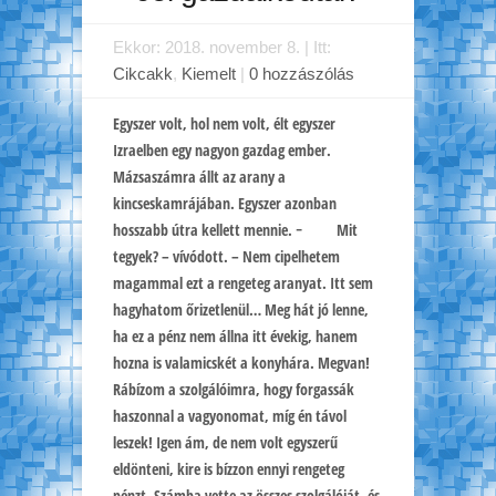
Ekkor: 2018. november 8. | Itt:
Cikcakk
,
Kiemelt
|
0 hozzászólás
Egyszer volt, hol nem volt, élt egyszer
Izraelben egy nagyon gazdag ember.
Mázsaszámra állt az arany a
kincseskamrájában. Egyszer azonban
hosszabb útra kellett mennie. − Mit
tegyek? – vívódott. – Nem cipelhetem
magammal ezt a rengeteg aranyat. Itt sem
hagyhatom őrizetlenül… Meg hát jó lenne,
ha ez a pénz nem állna itt évekig, hanem
hozna is valamicskét a konyhára. Megvan!
Rábízom a szolgálóimra, hogy forgassák
haszonnal a vagyonomat, míg én távol
leszek! Igen ám, de nem volt egyszerű
eldönteni, kire is bízzon ennyi rengeteg
pénzt. Számba vette az összes szolgálóját, és