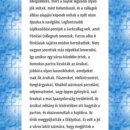
elképzelhető, mert a hajóik legalább olyan
jók voltak, mint Kolumbuszé, és a csillagok
állása alapján képesek voltak a nyílt vízen
éjszaka is navigálni. Legfontosabb
tájékozódási pontjuk a Sarkcsillag volt, amit
Föníciai Csillagnak neveztek. Furcsa alku A
föníciaiak sajátos módon kereskedtek. Nem
nagyon szerettek más népekkel keveredni,
így amikor egy város közelébe értek, a
homokos partra kirakták az áruikat.
Jobbára olyan luxuscikkeket, amelyeket
csak ők árultak. Fűszereket, elefántcsontot,
üvegtárgyakat, Kínából származó porcelánt,
selyemszövetet, vagy éppen gyönyörű, vad
lovakat a mai Spanyolország területéről. Az
áruikat néhány őr kíséretében ott hagyták a
parton, és visszavonultak a hajóikra. Az
őrök meggyújtották a fáklyákat. Ez volt a jel
a város lakói számára, hogy megjöttek a