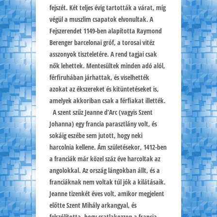
fejszét. Két teljes évig tartották a várat, míg
végül a muszlim csapatok elvonultak. A
Fejszerendet 1149-ben alapította Raymond
Berenger barcelonai gróf, a torosai vitéz
asszonyok tiszteletére. A rend tagjai csak
nők lehettek. Mentesültek minden adó alól,
férfiruhában járhattak, és viselhették
azokat az ékszereket és kitüntetéseket is,
amelyek akkoriban csak a férfiakat illették.
A szent szűz Jeanne d’Arc (vagyis Szent
Johanna) egy francia parasztlány volt, és
sokáig eszébe sem jutott, hogy neki
harcolnia kellene. Ám születésekor, 1412-ben
a franciák már közel száz éve harcoltak az
angolokkal. Az ország lángokban állt, és a
franciáknak nem voltak túl jók a kilátásaik.
Jeanne tizenkét éves volt, amikor megjelent
előtte Szent Mihály arkangyal, és
felszólította, hogy csatlakozzon a francia