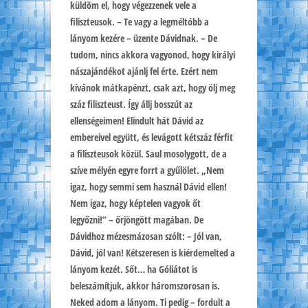
küldöm el, hogy végezzenek vele a
filiszteusok. – Te vagy a legméltóbb a
lányom kezére – üzente Dávidnak. – De
tudom, nincs akkora vagyonod, hogy királyi
nászajándékot ajánlj fel érte. Ezért nem
kívánok mátkapénzt, csak azt, hogy ölj meg
száz filiszteust. Így állj bosszút az
ellenségeimen! Elindult hát Dávid az
embereivel együtt, és levágott kétszáz férfit
a filiszteusok közül. Saul mosolygott, de a
szíve mélyén egyre forrt a gyűlölet. „Nem
igaz, hogy semmi sem használ Dávid ellen!
Nem igaz, hogy képtelen vagyok őt
legyőzni!” – őrjöngött magában. De
Dávidhoz mézesmázosan szólt: – Jól van,
Dávid, jól van! Kétszeresen is kiérdemelted a
lányom kezét. Sőt… ha Góliátot is
beleszámítjuk, akkor háromszorosan is.
Neked adom a lányom. Ti pedig – fordult a