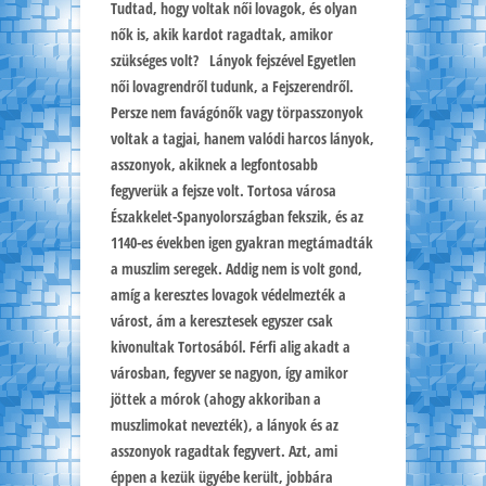
Tudtad, hogy voltak női lovagok, és olyan
nők is, akik kardot ragadtak, amikor
szükséges volt? Lányok fejszével Egyetlen
női lovagrendről tudunk, a Fejszerendről.
Persze nem favágónők vagy törpasszonyok
voltak a tagjai, hanem valódi harcos lányok,
asszonyok, akiknek a legfontosabb
fegyverük a fejsze volt. Tortosa városa
Északkelet-Spanyolországban fekszik, és az
1140-es években igen gyakran megtámadták
a muszlim seregek. Addig nem is volt gond,
amíg a keresztes lovagok védelmezték a
várost, ám a keresztesek egyszer csak
kivonultak Tortosából. Férfi alig akadt a
városban, fegyver se nagyon, így amikor
jöttek a mórok (ahogy akkoriban a
muszlimokat nevezték), a lányok és az
asszonyok ragadtak fegyvert. Azt, ami
éppen a kezük ügyébe került, jobbára