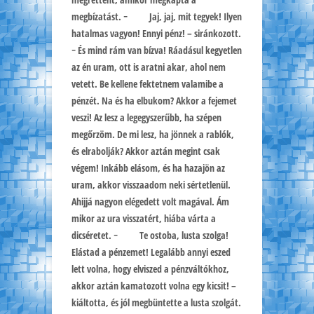
megbízatást. − Jaj, jaj, mit tegyek! Ilyen
hatalmas vagyon! Ennyi pénz! – siránkozott.
− És mind rám van bízva! Ráadásul kegyetlen
az én uram, ott is aratni akar, ahol nem
vetett. Be kellene fektetnem valamibe a
pénzét. Na és ha elbukom? Akkor a fejemet
veszi! Az lesz a legegyszerűbb, ha szépen
megőrzöm. De mi lesz, ha jönnek a rablók,
és elrabolják? Akkor aztán megint csak
végem! Inkább elásom, és ha hazajön az
uram, akkor visszaadom neki sértetlenül.
Ahijjá nagyon elégedett volt magával. Ám
mikor az ura visszatért, hiába várta a
dicséretet. − Te ostoba, lusta szolga!
Elástad a pénzemet! Legalább annyi eszed
lett volna, hogy elviszed a pénzváltókhoz,
akkor aztán kamatozott volna egy kicsit! –
kiáltotta, és jól megbüntette a lusta szolgát.