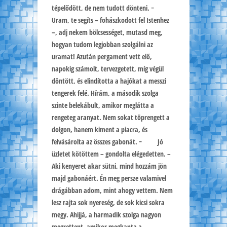
tépelődött, de nem tudott dönteni. −
Uram, te segíts – fohászkodott fel Istenhez
–, adj nekem bölcsességet, mutasd meg,
hogyan tudom legjobban szolgálni az
uramat! Azután pergament vett elő,
napokig számolt, tervezgetett, míg végül
döntött, és elindította a hajókat a messzi
tengerek felé. Hírám, a második szolga
szinte belekábult, amikor meglátta a
rengeteg aranyat. Nem sokat töprengett a
dolgon, hanem kiment a piacra, és
felvásárolta az összes gabonát. − Jó
üzletet kötöttem – gondolta elégedetten. –
Aki kenyeret akar sütni, mind hozzám jön
majd gabonáért. Én meg persze valamivel
drágábban adom, mint ahogy vettem. Nem
lesz rajta sok nyereség, de sok kicsi sokra
megy. Ahijjá, a harmadik szolga nagyon
megrettent, amikor megkapta a