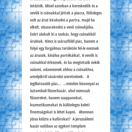
intézték. Mivel azonban a kereskedők és a
vevők is csónakkal jöttek a piacra, fölösleges
volt az árut kirakodni a partra, majd ha
elkelt, visszarakodni a vevő csónakjába.
Ezért alakult ki a szokás, hogy csónakból
árulnak. Nincs is szárazföldi piac, hanem a
folyó egy forgalmas területén fel-le eveznek
az árusok, kínálva portékáikat. A vevők is
csónakkal érkeznek, és ha megtetszik nekik
valami, odaeveznek ahhoz a csónakhoz,
amelyikről vásárolni szeretnének. A
legillatosabb piac… …minden bizonnyal az
isztambuli fűszerbazár, ahol nemcsak
fűszereket, hanem szappanokat,
kozmetikumokat és különleges keleti
finomságokat is lehet kapni. Ahonnan
Jézus kiűzte a kufárokat? A jeruzsálemi
bazár valóban az egykori templom