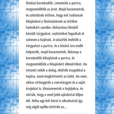
föníciai kereskedők. Lementek a partra,
megszemlélték az árut. Majd hazamentek,
és szétnéztek otthon, hogy mit tudnának
felajánlani a föníciaiaknak az értékes
holmikért cserébe. Elsősorban fémből
készült tárgyakat, eszközöket fogadtak el
szívesen a hajósok. A vásárlók levitték a
tárgyakat a partra, és a kívánt áru mellé
helyezték, majd hazamentek. Másnap a
kereskedők kihajóztak a partra, és
megszemlélték a felajánlott ellenértéket. Ha
tetszett nekik a dolog, elvitték magukkal a
hajóra, ezzel megköttetett az üzlet. Ha nem,
akkor otthagyták a cseretárgyat és a saját
árujukat is. Visszamentek a hajójukra, és
várták, hogy a vevő jobb ajánlattal álljon
elő. Néha egy-két hetet is alkudoztak így,
míg végül nyélbe ütötték az...