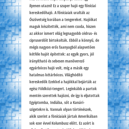
ilyenen utazni! Ez a szuper hajó egy főníciai
kereskedőhajó. A főníciaiak uralták az
Ószövetség korában a tengereket. Hajóikat
maguk készítették, ami nem csoda, hiszen
az akkor ismert világ legnagyobb cédrus- és
cipruserdőit birtokolták. Ebből a könnyű, de
mégis nagyon erős faanyagból alapvetően
kétféle hajót építettek: az egyik gyors, jól
irányítható és sebesen manőverező
egyárbócos hajó volt, míg a másik egy
hatalmas kétárbócos. Világhódító
kereskedők Ezekkel a hajókkal bejárták az
egész Földközi-tengert. Leginkább a partok
mentén szerettek hajózni, de így is eljutottak
Egyiptomba, Indiába, sőt a Kanári-
szigetekre is. Vannak olyan történészek,
akik szerint a föníciaiak jártak Amerikában
sok ezer évvel Kolumbusz előtt. Ez azért is