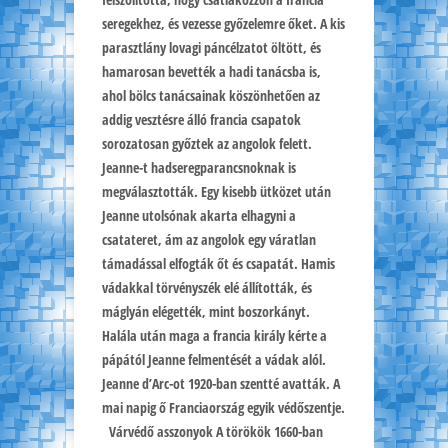
seregekhez, és vezesse győzelemre őket. A kis
parasztlány lovagi páncélzatot öltött, és
hamarosan bevették a hadi tanácsba is,
ahol bölcs tanácsainak köszönhetően az
addig vesztésre álló francia csapatok
sorozatosan győztek az angolok felett.
Jeanne-t hadseregparancsnoknak is
megválasztották. Egy kisebb ütközet után
Jeanne utolsónak akarta elhagyni a
csatateret, ám az angolok egy váratlan
támadással elfogták őt és csapatát. Hamis
vádakkal törvényszék elé állították, és
máglyán elégették, mint boszorkányt.
Halála után maga a francia király kérte a
pápától Jeanne felmentését a vádak alól.
Jeanne d’Arc-ot 1920-ban szentté avatták. A
mai napig ő Franciaország egyik védőszentje.
Várvédő asszonyok A törökök 1660-ban