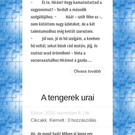
− És te, Hírám? Hogy kamatoztattad a
vagyonomat? – fordult a második
szolgálójához. − Háát – szólt félve az –,
nem kötöttem nagy üzleteket, de a két
talentumodhoz még kettőt szereztem.
− Jól van, jó és hű szolgám, a kevésen
hű voltál, sokat bízok rád ezután, jöjj, és
osztozz urad örömében! – hívta a
vacsoraasztalhoz Hírámot a gazda....
Olvass tovább
A tengerek urai
Ekkor: 2018. november 8. | Itt:
Cikcakk
,
Kiemelt
|
0 hozzászólás
Hú, de menő hajó! Milyen jó lenne egy