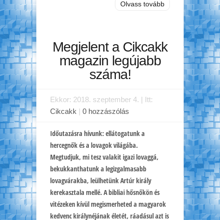
Olvass tovább
Megjelent a Cikcakk
magazin legújabb
száma!
Ekkor: 2018. szeptember 4. | Itt:
Cikcakk
|
0 hozzászólás
Időutazásra hívunk: ellátogatunk a
hercegnők és a lovagok világába.
Megtudjuk, mi tesz valakit igazi lovaggá,
bekukkanthatunk a legizgalmasabb
lovagvárakba, leülhetünk Artúr király
kerekasztala mellé. A bibliai hősnőkön és
vitézeken kívül megismerheted a magyarok
kedvenc királynéjának életét, ráadásul azt is