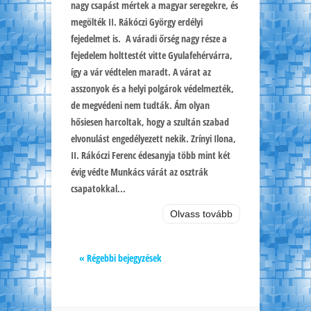
nagy csapást mértek a magyar seregekre, és
megölték II. Rákóczi György erdélyi
fejedelmet is. A váradi őrség nagy része a
fejedelem holttestét vitte Gyulafehérvárra,
így a vár védtelen maradt. A várat az
asszonyok és a helyi polgárok védelmezték,
de megvédeni nem tudták. Ám olyan
hősiesen harcoltak, hogy a szultán szabad
elvonulást engedélyezett nekik. Zrínyi Ilona,
II. Rákóczi Ferenc édesanyja több mint két
évig védte Munkács várát az osztrák
csapatokkal...
Olvass tovább
« Régebbi bejegyzések