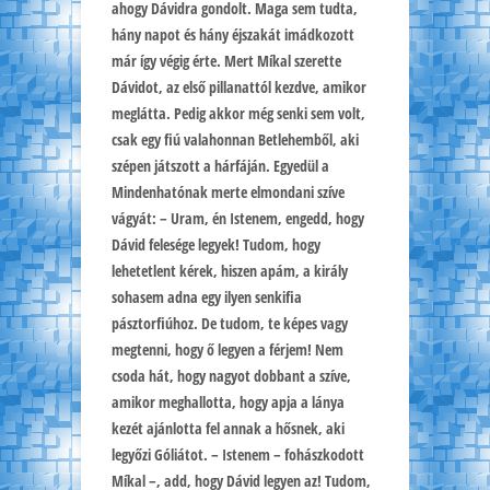
ahogy Dávidra gondolt. Maga sem tudta,
hány napot és hány éjszakát imádkozott
már így végig érte. Mert Míkal szerette
Dávidot, az első pillanattól kezdve, amikor
meglátta. Pedig akkor még senki sem volt,
csak egy fiú valahonnan Betlehemből, aki
szépen játszott a hárfáján. Egyedül a
Mindenhatónak merte elmondani szíve
vágyát: – Uram, én Istenem, engedd, hogy
Dávid felesége legyek! Tudom, hogy
lehetetlent kérek, hiszen apám, a király
sohasem adna egy ilyen senkifia
pásztorfiúhoz. De tudom, te képes vagy
megtenni, hogy ő legyen a férjem! Nem
csoda hát, hogy nagyot dobbant a szíve,
amikor meghallotta, hogy apja a lánya
kezét ajánlotta fel annak a hősnek, aki
legyőzi Góliátot. – Istenem – fohászkodott
Míkal –, add, hogy Dávid legyen az! Tudom,