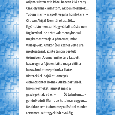
adjam? Hiszen ez is közel hatvan kiló arany…
Csak olyannak adhatom, akiben megbízok…
Tudom már! – csapott végül a homlokára. –
Ott van Ahijjá! Nem túl okos. Sőt…
Egyáltalán nem az. Nagy vállalkozásba nem
fog kezdeni, de azért valamennyire csak
megkamatoztatja a pénzemet, mire
visszajövök. Amikor Éfer kézhez vette ura
megbízatását, szinte táncra perdült
örömében. Azonnal millió terv kezdett
kavarogni a fejében: látta maga előtt a
karavánokat megrakodva illatos
fűszerekkel, hajókat, amelyek
elefántcsontot hoznak Afrika partjairól,
finom kelméket, amiket majd a
gazdagoknak ad el. − Öt tálentum… −
gondolkodott Éfer –, az hatalmas vagyon…
De akkor sem tudom megvalósítani minden
tervemet. Mit tegyek hát? Sokáig