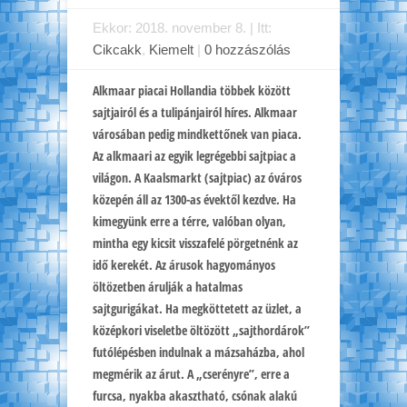
Ekkor: 2018. november 8. | Itt:
Cikcakk
,
Kiemelt
|
0 hozzászólás
Alkmaar piacai Hollandia többek között
sajtjairól és a tulipánjairól híres. Alkmaar
városában pedig mindkettőnek van piaca.
Az alkmaari az egyik legrégebbi sajtpiac a
világon. A Kaalsmarkt (sajtpiac) az óváros
közepén áll az 1300-as évektől kezdve. Ha
kimegyünk erre a térre, valóban olyan,
mintha egy kicsit visszafelé pörgetnénk az
idő kerekét. Az árusok hagyományos
öltözetben árulják a hatalmas
sajtgurigákat. Ha megköttetett az üzlet, a
középkori viseletbe öltözött „sajthordárok”
futólépésben indulnak a mázsaházba, ahol
megmérik az árut. A „cserényre”, erre a
furcsa, nyakba akasztható, csónak alakú