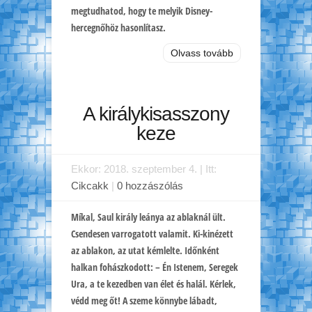
megtudhatod, hogy te melyik Disney-
hercegnőhöz hasonlítasz.
Olvass tovább
A királykisasszony
keze
Ekkor: 2018. szeptember 4. | Itt:
Cikcakk
|
0 hozzászólás
Míkal, Saul király leánya az ablaknál ült.
Csendesen varrogatott valamit. Ki-kinézett
az ablakon, az utat kémlelte. Időnként
halkan fohászkodott: – Én Istenem, Seregek
Ura, a te kezedben van élet és halál. Kérlek,
védd meg őt! A szeme könnybe lábadt,