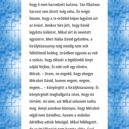
hogy ő nem harcedzett katona. Tán filiszteus
harcost sem látott még soha. Én mégis
hiszem, hogy a te erőddel képes legyőzni azt
az óriást. Amikor híre jött, hogy Dávid
legyőzte Góliátot, Míkal sírt és nevetett
egyszerre. Mert hiába Dávid győzelme, a
királykisasszony még mindig nem volt
felhőtlenül boldog. Izráelben ugyanis az volt
a szokás, hogy először a legidősebb lányt
adják férjhez. És neki volt egy nővére,
Mérab. – Uram, ne engedd, hogy elvegye
Mérabot Dávid, hanem engem, engem,
engem… – könyörgött a királykisasszony. És
könyörgését meghallgatta Isten. Hogy mi
történt, mi nem, azt Míkal sohasem tudta
meg. Annyi azonban bizonyos, hogy Mérabot
végül nem Dávidhoz, hanem a mehólai
Adriélhez adták feleségül. Míkal fellélegzett,
de az imádkozást nem hagyta abba. Saul