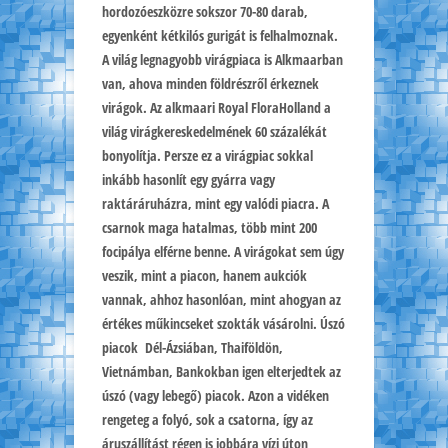
hordozóeszközre sokszor 70-80 darab,
egyenként kétkilós gurigát is felhalmoznak.
A világ legnagyobb virágpiaca is Alkmaarban
van, ahova minden földrészről érkeznek
virágok. Az alkmaari Royal FloraHolland a
világ virágkereskedelmének 60 százalékát
bonyolítja. Persze ez a virágpiac sokkal
inkább hasonlít egy gyárra vagy
raktáráruházra, mint egy valódi piacra. A
csarnok maga hatalmas, több mint 200
focipálya elférne benne. A virágokat sem úgy
veszik, mint a piacon, hanem aukciók
vannak, ahhoz hasonlóan, mint ahogyan az
értékes műkincseket szokták vásárolni. Úszó
piacok Dél-Ázsiában, Thaiföldön,
Vietnámban, Bankokban igen elterjedtek az
úszó (vagy lebegő) piacok. Azon a vidéken
rengeteg a folyó, sok a csatorna, így az
áruszállítást régen is jobbára vízi úton