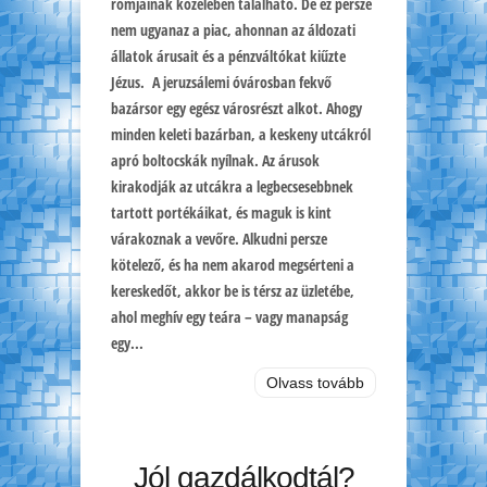
romjainak közelében található. De ez persze
nem ugyanaz a piac, ahonnan az áldozati
állatok árusait és a pénzváltókat kiűzte
Jézus. A jeruzsálemi óvárosban fekvő
bazársor egy egész városrészt alkot. Ahogy
minden keleti bazárban, a keskeny utcákról
apró boltocskák nyílnak. Az árusok
kirakodják az utcákra a legbecsesebbnek
tartott portékáikat, és maguk is kint
várakoznak a vevőre. Alkudni persze
kötelező, és ha nem akarod megsérteni a
kereskedőt, akkor be is térsz az üzletébe,
ahol meghív egy teára – vagy manapság
egy...
Olvass tovább
Jól gazdálkodtál?