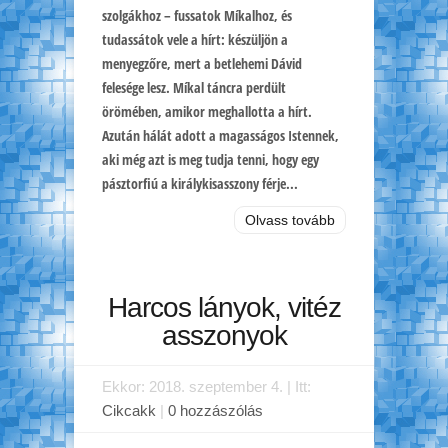
szolgákhoz – fussatok Míkalhoz, és
tudassátok vele a hírt: készüljön a
menyegzőre, mert a betlehemi Dávid
felesége lesz. Míkal táncra perdült
örömében, amikor meghallotta a hírt.
Azután hálát adott a magasságos Istennek,
aki még azt is meg tudja tenni, hogy egy
pásztorfiú a királykisasszony férje...
Olvass tovább
Harcos lányok, vitéz
asszonyok
Ekkor: 2018. szeptember 4. | Itt:
Cikcakk
|
0 hozzászólás