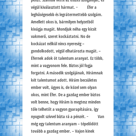
végül kiválasztott hármat. − Éfer a
leghűségesebb és legrátermettebb szolgám.
Amellett okos is, bármilyen helyzetből
kivágja magát. Mondjuk néha egy kicsit
vakmerő, szeret kockáztatni. No de
kockázat nélkül nincs nyereség –
gondolkodott, végül elhatározta magát. –
Éfernek adok öt talentum aranyat. Ez több,
mint a vagyonom fele. Biztos jól fogja
forgatni. A második szolgájának, Hírámnak
két talentumot adott. Hírám becsületes
ember volt, ügyes is, de közel sem olyan
okos, mint Éfer. De a gazdag ember biztos
volt benne, hogy Hírám is megtesz minden
tőle telhetőt a vagyon gyarapítására, így
nyugodt szívvel bízta rá a pénzét. − Van
még egy talentum aranyam – tépelődött
tovább a gazdag ember. – Vajon kinek