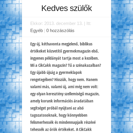
Kedves szülők
Ekkor: 2013. december 13. | Itt:
Egyéb
|
0 hozzászólás
Egy új, kéthavonta megjelenő, biblikus
értékeket közvetítő gyermekmagazin első,
ingyenes példányát tartja most a kezében.
Mi a CikCakk magazin? Tű a szénakazalban?
Egy újabb újság a gyermeklapok
rengetegében? Hisszük, hogy nem. Hanem
valami más, valami új, ami még nem volt:
egy olyan keresztény szellemiségű magazin,
amely korunk információs áradatában
segítséget próbál nyújtani az alsó
tagozatosoknak, hogy könnyebben
felismerhessék és mindennapjaik részévé
tehessék az örök értékeket. A CikCakk