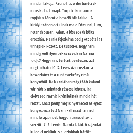
minden lakója. Faunok és erdei tündérek
muzsikálnak majd. Törpék, kentaurok
ropják a táncot a beszélő állatokkal. A
királyi trónon ott ülnek majd Edmund, Lucy,
Peter és Susan. Aslan, a jóságos és bölcs
oroszlán, Narnia fejedelme pedig ott sétál az
ünneplők között. De tudod-e, hogy nem
mindig volt ilyen békés és vidám Narnia
földje? Hogy mi is történt pontosan, azt
megtudhatod C. S. Lewis Az oroszlán, a
boszorkány és a ruhásszekrény című
könyvéből. De Narniában még több kaland
vár rád! S mindnek részese lehetsz, ha
elolvasod Narnia krónikáinak mind a hét
részét. Most pedig meg is nyerheted az egész
könyvsorozatot! Nem kell mást tenned,
mint lerajzolnod, hogyan ünnepelték a
szerzőt, C. S. Lewist Narnia lakói. A rajzodat
küldd el nekünk, s a legjobbak között