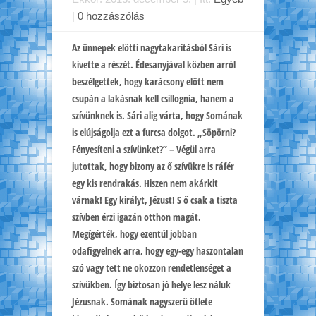
|
0 hozzászólás
Az ünnepek előtti nagytakarításból Sári is
kivette a részét. Édesanyjával közben arról
beszélgettek, hogy karácsony előtt nem
csupán a lakásnak kell csillognia, hanem a
szívünknek is. Sári alig várta, hogy Somának
is elújságolja ezt a furcsa dolgot. „Söpörni?
Fényesíteni a szívünket?” – Végül arra
jutottak, hogy bizony az ő szívükre is ráfér
egy kis rendrakás. Hiszen nem akárkit
várnak! Egy királyt, Jézust! S ő csak a tiszta
szívben érzi igazán otthon magát.
Megígérték, hogy ezentúl jobban
odafigyelnek arra, hogy egy-egy haszontalan
szó vagy tett ne okozzon rendetlenséget a
szívükben. Így biztosan jó helye lesz náluk
Jézusnak. Somának nagyszerű ötlete