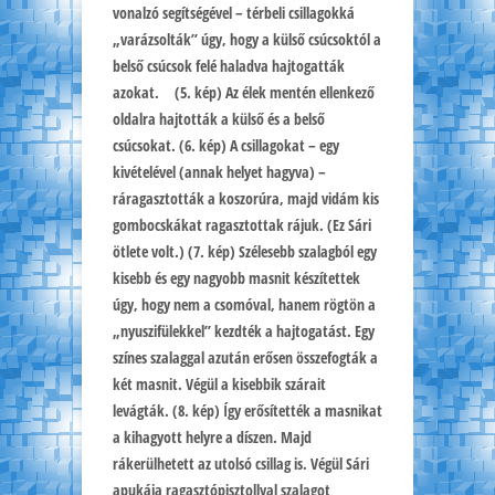
vonalzó segítségével – térbeli csillagokká
„varázsolták” úgy, hogy a külső csúcsoktól a
belső csúcsok felé haladva hajtogatták
azokat. (5. kép) Az élek mentén ellenkező
oldalra hajtották a külső és a belső
csúcsokat. (6. kép) A csillagokat – egy
kivételével (annak helyet hagyva) –
ráragasztották a koszorúra, majd vidám kis
gombocskákat ragasztottak rájuk. (Ez Sári
ötlete volt.) (7. kép) Szélesebb szalagból egy
kisebb és egy nagyobb masnit készítettek
úgy, hogy nem a csomóval, hanem rögtön a
„nyuszifülekkel” kezdték a hajtogatást. Egy
színes szalaggal azután erősen összefogták a
két masnit. Végül a kisebbik szárait
levágták. (8. kép) Így erősítették a masnikat
a kihagyott helyre a díszen. Majd
rákerülhetett az utolsó csillag is. Végül Sári
apukája ragasztópisztollyal szalagot