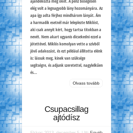
ajándékozta meg őket. A pénz bőségesen
elég volt a legnagyobb lány hozományára. Az
apa így adta férjhez mindhárom lányát. Ám
a harmadik esetnél már leleplezte Miklóst,
aki csak annyit kért, hogy tartsa titokban a
nevét. Nem akart ugyanis dicsekedni ezzel a
jótettével. Miklós komolyan vette a szívből
jövő adakozást, és ezt például állította elénk
is: lássuk meg, kinek van szüksége
segítségre, és adjunk szeretettel, nagylelkűen
és...
Olvass tovább
Csupacsillag
ajtódísz
Ekkor: 2013. december 5. | Itt:
Egyéb