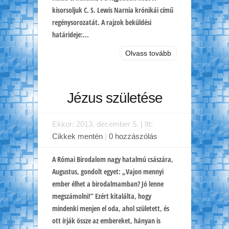
kisorsoljuk C. S. Lewis Narnia krónikái című
regénysorozatát. A rajzok beküldési
határideje:...
Olvass tovább
Jézus születése
Ekkor: 2013. december 5. | Itt:
Cikkek mentén
|
0 hozzászólás
A Római Birodalom nagy hatalmú császára,
Augustus, gondolt egyet: „Vajon mennyi
ember élhet a birodalmamban? Jó lenne
megszámolni!” Ezért kitalálta, hogy
mindenki menjen el oda, ahol született, és
ott írják össze az embereket, hányan is