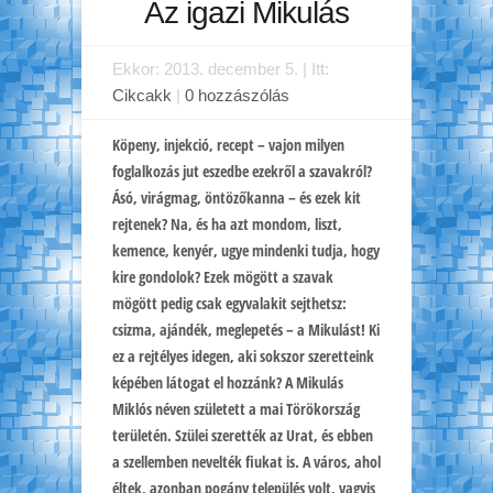
Az igazi Mikulás
Ekkor: 2013. december 5. | Itt:
Cikcakk
|
0 hozzászólás
Köpeny, injekció, recept – vajon milyen
foglalkozás jut eszedbe ezekről a szavakról?
Ásó, virágmag, öntözőkanna – és ezek kit
rejtenek? Na, és ha azt mondom, liszt,
kemence, kenyér, ugye mindenki tudja, hogy
kire gondolok? Ezek mögött a szavak
mögött pedig csak egyvalakit sejthetsz:
csizma, ajándék, meglepetés – a Mikulást! Ki
ez a rejtélyes idegen, aki sokszor szeretteink
képében látogat el hozzánk? A Mikulás
Miklós néven született a mai Törökország
területén. Szülei szerették az Urat, és ebben
a szellemben nevelték fiukat is. A város, ahol
éltek, azonban pogány település volt, vagyis