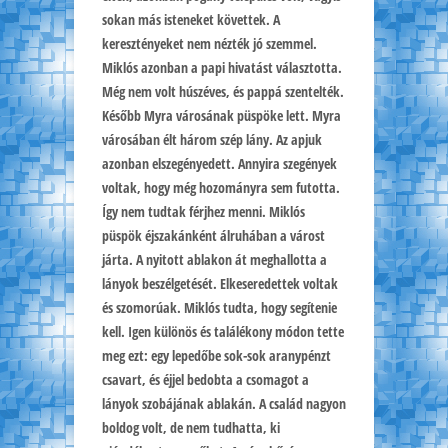
sokan más isteneket követtek. A
keresztényeket nem nézték jó szemmel.
Miklós azonban a papi hivatást választotta.
Még nem volt húszéves, és pappá szentelték.
Később Myra városának püspöke lett. Myra
városában élt három szép lány. Az apjuk
azonban elszegényedett. Annyira szegények
voltak, hogy még hozományra sem futotta.
Így nem tudtak férjhez menni. Miklós
püspök éjszakánként álruhában a várost
járta. A nyitott ablakon át meghallotta a
lányok beszélgetését. Elkeseredettek voltak
és szomorúak. Miklós tudta, hogy segítenie
kell. Igen különös és találékony módon tette
meg ezt: egy lepedőbe sok-sok aranypénzt
csavart, és éjjel bedobta a csomagot a
lányok szobájának ablakán. A család nagyon
boldog volt, de nem tudhatta, ki