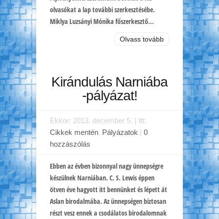
olvasókat a lap további szerkesztésébe.
Miklya Luzsányi Mónika főszerkesztő...
Olvass tovább
Kirándulás Narniába
-pályázat!
Ekkor: 2013. december 5. | Itt:
Cikkek mentén
,
Pályázatok
|
0
hozzászólás
Ebben az évben bizonnyal nagy ünnepségre
készülnek Narniában. C. S. Lewis éppen
ötven éve hagyott itt bennünket és lépett át
Aslan birodalmába. Az ünnepségen biztosan
részt vesz ennek a csodálatos birodalomnak