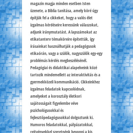
magazin magja minden esetben Isten
üzenete, a Biblia tanítása, amely köré úgy
építjük fel a cikkeket, hogy a valós élet
izgalmas kérdéseire keressünk válaszokat,
adjunk iránymutatást. A lapszámokat az
etikatanterv témaköreire építettük, így
írásainkat használhatják a pedagógusok
etikaórán, vagy a szülők, nagyszülők egy-egy
problémás kérdés megbeszélésénél.
Pedagógiai és didaktikai alapelveink közé
tartozik mindemellett az interaktivitás és a
gyermekközeli kommunikáció. Cikkeinkhez
izgalmas feladatok kapcsolódnak,
amelyeket a korosztály életkori
sajátosságait figyelembe véve
pszichológusokkal és
fejlesztőpedagógusokkal dolgoztunk ki.
Humoros feladatokkal, pályázatokkal,
rejtvényekkel szeretnénk bevonni a kis