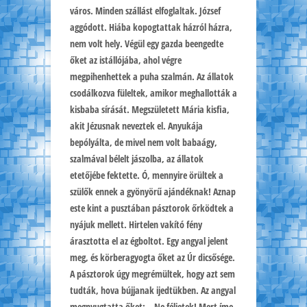
város. Minden szállást elfoglaltak. József
aggódott. Hiába kopogtattak házról házra,
nem volt hely. Végül egy gazda beengedte
őket az istállójába, ahol végre
megpihenhettek a puha szalmán. Az állatok
csodálkozva füleltek, amikor meghallották a
kisbaba sírását. Megszületett Mária kisfia,
akit Jézusnak neveztek el. Anyukája
bepólyálta, de mivel nem volt babaágy,
szalmával bélelt jászolba, az állatok
etetőjébe fektette. Ó, mennyire örültek a
szülők ennek a gyönyörű ajándéknak! Aznap
este kint a pusztában pásztorok őrködtek a
nyájuk mellett. Hirtelen vakító fény
árasztotta el az égboltot. Egy angyal jelent
meg, és körberagyogta őket az Úr dicsősége.
A pásztorok úgy megrémültek, hogy azt sem
tudták, hova bújjanak ijedtükben. Az angyal
megnyugtatta őket: – Ne féljetek! Mert íme,