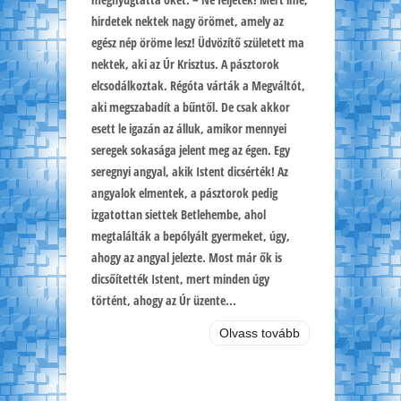
hirdetek nektek nagy örömet, amely az
egész nép öröme lesz! Üdvözítő született ma
nektek, aki az Úr Krisztus. A pásztorok
elcsodálkoztak. Régóta várták a Megváltót,
aki megszabadít a bűntől. De csak akkor
esett le igazán az álluk, amikor mennyei
seregek sokasága jelent meg az égen. Egy
seregnyi angyal, akik Istent dicsérték! Az
angyalok elmentek, a pásztorok pedig
izgatottan siettek Betlehembe, ahol
megtalálták a bepólyált gyermeket, úgy,
ahogy az angyal jelezte. Most már ők is
dicsőítették Istent, mert minden úgy
történt, ahogy az Úr üzente...
Olvass tovább