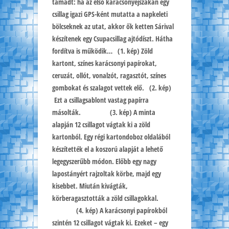
támadt: ha az első karácsonyéjszakán egy
csillag igazi GPS-ként mutatta a napkeleti
bölcseknek az utat, akkor ők ketten Sárival
készítenek egy Csupacsillag ajtódíszt. Hátha
fordítva is működik… (1. kép) Zöld
kartont, színes karácsonyi papírokat,
ceruzát, ollót, vonalzót, ragasztót, színes
gombokat és szalagot vettek elő. (2. kép)
Ezt a csillagsablont vastag papírra
másolták. (3. kép) A minta
alapján 12 csillagot vágtak ki a zöld
kartonból. Egy régi kartondoboz oldalából
készítették el a koszorú alapját a lehető
legegyszerűbb módon. Előbb egy nagy
lapostányért rajzoltak körbe, majd egy
kisebbet. Miután kivágták,
körberagasztották a zöld csillagokkal.
(4. kép) A karácsonyi papírokból
szintén 12 csillagot vágtak ki. Ezeket – egy