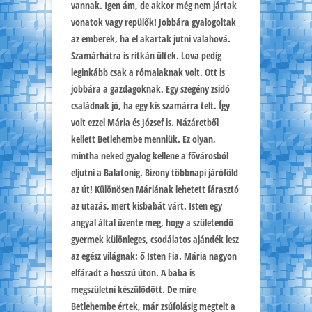
vannak. Igen ám, de akkor még nem jártak
vonatok vagy repülők! Jobbára gyalogoltak
az emberek, ha el akartak jutni valahová.
Szamárhátra is ritkán ültek. Lova pedig
leginkább csak a rómaiaknak volt. Ott is
jobbára a gazdagoknak. Egy szegény zsidó
családnak jó, ha egy kis szamárra telt. Így
volt ezzel Mária és József is. Názáretből
kellett Betlehembe menniük. Ez olyan,
mintha neked gyalog kellene a fővárosból
eljutni a Balatonig. Bizony többnapi járóföld
az út! Különösen Máriának lehetett fárasztó
az utazás, mert kisbabát várt. Isten egy
angyal által üzente meg, hogy a születendő
gyermek különleges, csodálatos ajándék lesz
az egész világnak: ő Isten Fia. Mária nagyon
elfáradt a hosszú úton. A baba is
megszületni készülődött. De mire
Betlehembe értek, már zsúfolásig megtelt a