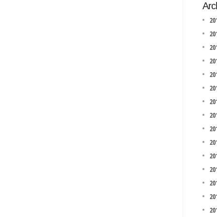
Arc
20
20
20
20
20
20
20
20
201
20
20
20
20
20
20