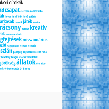
kori címkék
csapat
lád
cserepka
dániel
falka
kák
farkas
felhő
fiúk
folyó
galéria
farkasok
játék
húsvét
karrier
rácsony
kreatív
kereszt
yok
medve
medvék
gfejtések
misszionárius
szió
nagypéntek
nemek
nevelés
oszlán
papagály
ragadozók
recept
ruha
r
tehetség
tenger
utazás
vadállatok
állatok
ágörökség
étel
ókor
ödés
örökbefogadás
út
ünnep