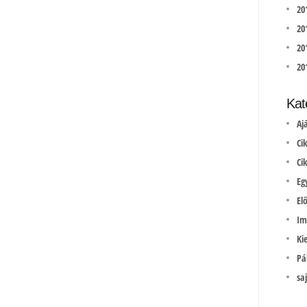
20
20
201
20
Kat
Aj
Ci
Ci
Eg
El
Im
Ki
Pá
sa