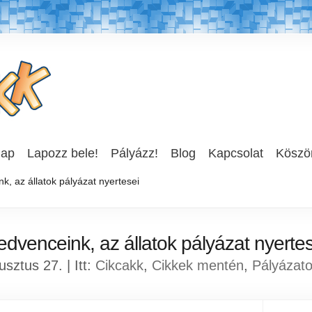
lap
Lapozz bele!
Pályázz!
Blog
Kapcsolat
Köszön
, az állatok pályázat nyertesei
edvenceink, az állatok pályázat nyertes
sztus 27. | Itt:
Cikcakk
,
Cikkek mentén
,
Pályázat