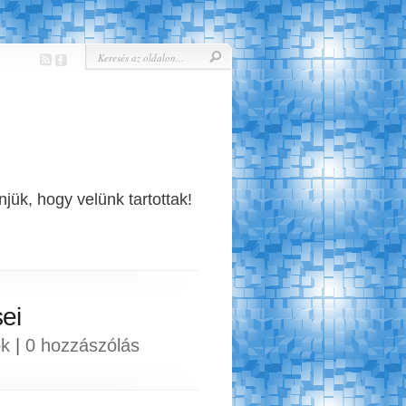
jük, hogy velünk tartottak!
ei
ok
|
0 hozzászólás