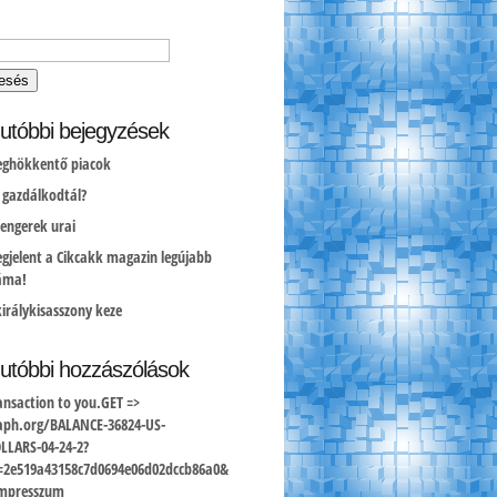
utóbbi bejegyzések
ghökkentő piacok
l gazdálkodtál?
tengerek urai
gjelent a Cikcakk magazin legújabb
áma!
királykisasszony keze
utóbbi hozzászólások
ansaction to you.GET =>
aph.org/BALANCE-36824-US-
LLARS-04-24-2?
=2e519a43158c7d0694e06d02dccb86a0&
mpresszum