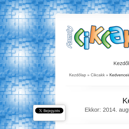
Kezdő
Kezdőlap
»
Cikcakk
»
Kedvenceink
K
Ekkor: 2014. augu