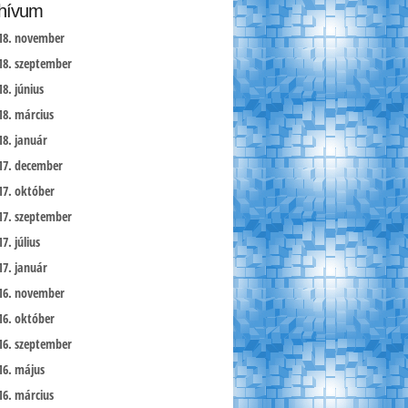
hívum
18. november
18. szeptember
18. június
18. március
18. január
17. december
17. október
17. szeptember
7. július
17. január
16. november
16. október
16. szeptember
16. május
16. március