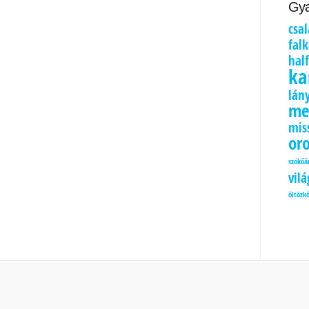
Gya
csa
fal
hal
ka
lán
me
mis
or
szökőá
vil
öltözk