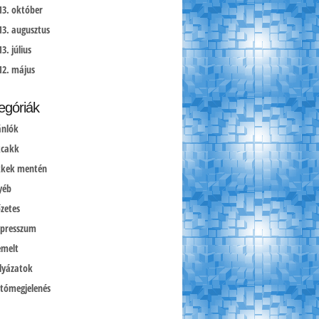
13. október
13. augusztus
3. július
12. május
egóriák
ánlók
kcakk
kkek mentén
yéb
őzetes
presszum
emelt
lyázatok
jtómegjelenés