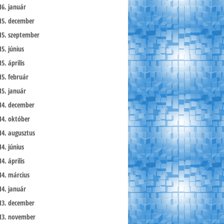
16. január
15. december
15. szeptember
15. június
5. április
15. február
15. január
14. december
14. október
14. augusztus
14. június
4. április
14. március
14. január
13. december
13. november