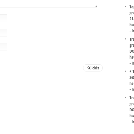
To
gr
21
hs
-
I
Tr
gr
DO
hs
-
I
+ 
36
hs
-
I
Tr
gr
DO
hs
-
I