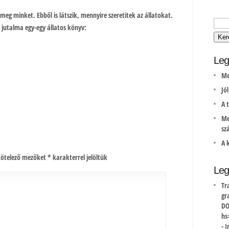
 meg minket. Ebből is látszik, mennyire szeretitek az állatokat.
 jutalma egy-egy állatos könyv:
Leg
Me
Jó
A 
Me
sz
A 
kötelező mezőket
*
karakterrel jelöltük
Leg
Tr
gr
DO
hs
-
I