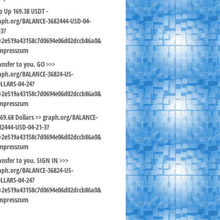
p Up 169.38 USDT -
aph.org/BALANCE-3682444-USD-04-
-3?
=2e519a43158c7d0694e06d02dccb86a0&
mpresszum
ansfer to you. GO >>>
aph.org/BALANCE-36824-US-
LLARS-04-24?
=2e519a43158c7d0694e06d02dccb86a0&
mpresszum
169.68 Dollars >> graph.org/BALANCE-
82444-USD-04-21-3?
=2e519a43158c7d0694e06d02dccb86a0&
mpresszum
ansfer to you. SIGN IN >>>
aph.org/BALANCE-36824-US-
LLARS-04-24?
=2e519a43158c7d0694e06d02dccb86a0&
mpresszum