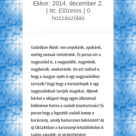
Ekkor: 2014. december 2.
| Itt:
Előzetes
|
0
hozzászólás
Családban élünk: van anyukánk, apukánk,
esetleg vannak testvéreink. És persze ott a
nagycsalád is, a nagyszülők, nagynénik,
nagybácsik, unokatesók. De azt tudtad-e,
hogy a magyar nyelv is egy nagycsaládhoz
tartozik?
Vagy hogy a keresztények is egy
nagycsaládnak tartják magukat, éljenek
bárhol a világon? Hogy egyes állatoknál
különösen fontos a családi összetartozás? És
persze hogy a legszebb családi ünnep a
karácsony, amely hamarosan beköszönt? Az
új CikCakkban a karácsonyi készülődéshez is
találsz ajándék- és játékötleteket.