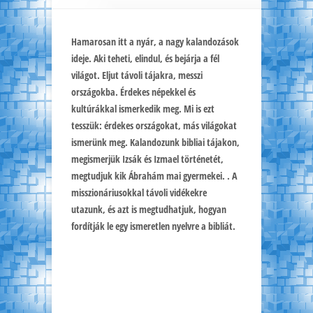
Hamarosan itt a nyár, a nagy kalandozások
ideje. Aki teheti, elindul, és bejárja a fél
világot. Eljut távoli tájakra, messzi
országokba. Érdekes népekkel és
kultúrákkal ismerkedik meg. Mi is ezt
tesszük: érdekes országokat, más világokat
ismerünk meg. Kalandozunk bibliai tájakon,
megismerjük Izsák és Izmael történetét,
megtudjuk kik Ábrahám mai gyermekei. . A
misszionáriusokkal távoli vidékekre
utazunk, és azt is megtudhatjuk, hogyan
fordítják le egy ismeretlen nyelvre a bibliát.