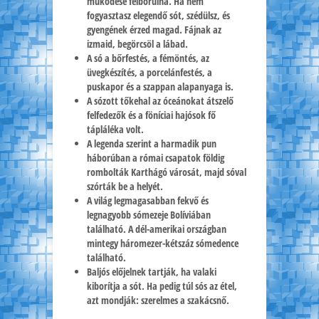
működése felborulna. Ha nem
fogyasztasz elegendő sót, szédülsz, és
gyengének érzed magad. Fájnak az
izmaid, begörcsöl a lábad.
A só a bőrfestés, a fémöntés, az
üvegkészítés, a porcelánfestés, a
puskapor és a szappan alapanyaga is.
A sózott tőkehal az óceánokat átszelő
felfedezők és a föníciai hajósok fő
tápláléka volt.
A legenda szerint a harmadik pun
háborúban a római csapatok földig
rombolták Karthágó városát, majd sóval
szórták be a helyét.
A világ legmagasabban fekvő és
legnagyobb sómezeje Bolíviában
található. A dél-amerikai országban
mintegy háromezer-kétszáz sómedence
található.
Baljós előjelnek tartják, ha valaki
kiborítja a sót. Ha pedig túl sós az étel,
azt mondják: szerelmes a szakácsnő.