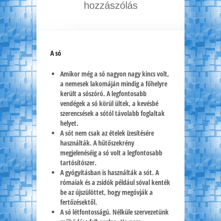
hozzászólás
A só
Amikor még a só nagyon nagy kincs volt,
a nemesek lakomáján mindig a főhelyre
került a sószóró. A legfontosabb
vendégek a só körül ültek, a kevésbé
szerencsések a sótól távolabb foglaltak
helyet.
A sót nem csak az ételek ízesítésére
használták. A hűtőszekrény
megjelenéséig a só volt a legfontosabb
tartósítószer.
A gyógyításban is használták a sót. A
rómaiak és a zsidók például sóval kenték
be az újszülöttet, hogy megóvják a
fertőzésektől.
A só létfontosságú. Nélküle szervezetünk